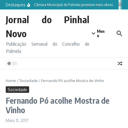
Ir para o conteúdo
Destaques
Câmara Municipal de Palmela promove mais obras
Jornal do Pinhal
Novo
Men
u
Publicação Semanal do Concelho de
Palmela
Home
/
Sociedade
/
Fernando Pó acolhe Mostra de Vinho
Sociedade
Fernando Pó acolhe Mostra de
Vinho
Maio 11, 2017