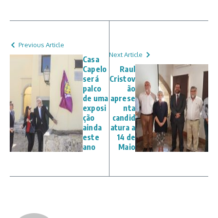
Previous Article
Next Article
Casa
Capelo
Raul
será
Cristov
palco
ão
de uma
aprese
exposi
nta
ção
candid
ainda
atura a
este
14 de
ano
Maio