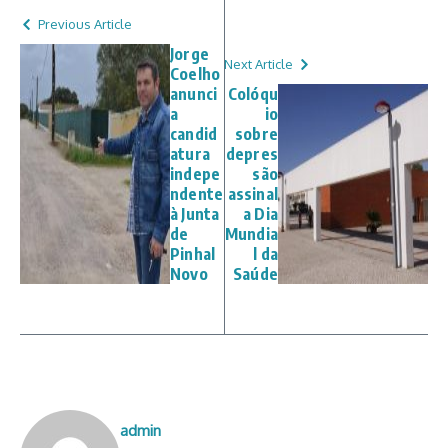
Previous Article
Jorge
Next Article
Coelho
anunci
Colóqu
a
io
candid
sobre
atura
depres
indepe
são
ndente
assinal
à Junta
a Dia
de
Mundia
Pinhal
l da
Novo
Saúde
admin