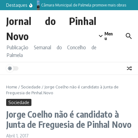
Ir para o conteúdo
Destaques
Câmara Municipal de Palmela promove mais obras
Jornal do Pinhal
Novo
Men
u
Publicação Semanal do Concelho de
Palmela
Home
/
Sociedade
/
Jorge Coelho não é candidato à Junta de
Freguesia de Pinhal Novo
Sociedade
Jorge Coelho não é candidato à
Junta de Freguesia de Pinhal Novo
Abril 1, 2017