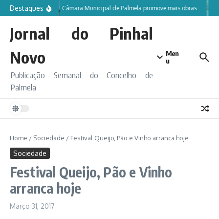
Ir para o conteúdo
Destaques
Câmara Municipal de Palmela promove mais obras
Jornal do Pinhal
Novo
Men
u
Publicação Semanal do Concelho de
Palmela
Home
/
Sociedade
/
Festival Queijo, Pão e Vinho arranca hoje
Sociedade
Festival Queijo, Pão e Vinho
arranca hoje
Março 31, 2017