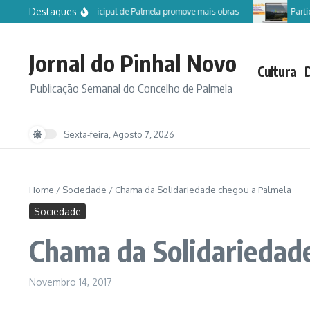
Ir para o conteúdo
Destaques
Câmara Municipal de Palmela promove mais obras
Participe n
Jornal do Pinhal Novo
Cultura
Publicação Semanal do Concelho de Palmela
Sexta-feira, Agosto 7, 2026
Home
/
Sociedade
/
Chama da Solidariedade chegou a Palmela
Sociedade
Chama da Solidariedad
Novembro 14, 2017