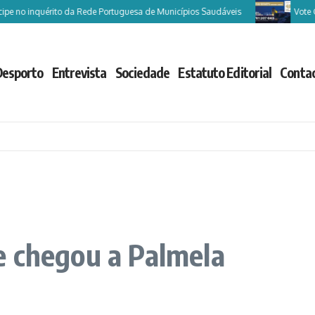
o inquérito da Rede Portuguesa de Municípios Saudáveis
Vote Castel
Desporto
Entrevista
Sociedade
Estatuto Editorial
Conta
e chegou a Palmela