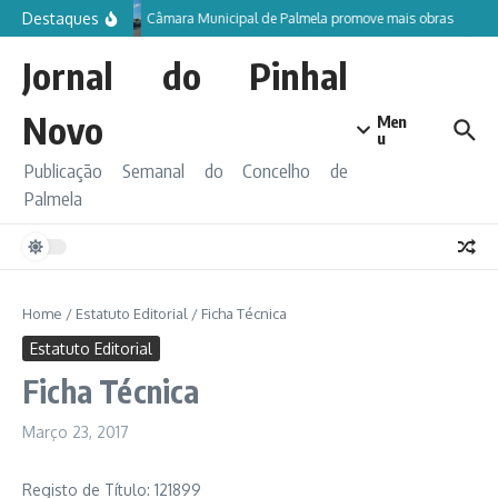
Ir para o conteúdo
Destaques
Câmara Municipal de Palmela promove mais obras
Jornal do Pinhal
Novo
Men
u
Publicação Semanal do Concelho de
Palmela
Home
/
Estatuto Editorial
/
Ficha Técnica
Estatuto Editorial
Ficha Técnica
Março 23, 2017
Registo de Título: 121899