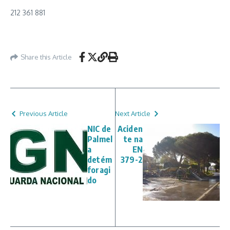
212 361 881
Share this Article
Previous Article
Next Article
NIC de
Aciden
Palmel
te na
a
EN
detém
379-2
foragi
do