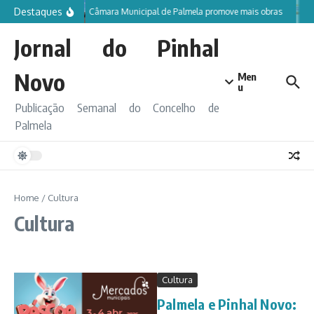
Ir para o conteúdo
Destaques
Câmara Municipal de Palmela promove mais obras
Jornal do Pinhal
Novo
Men
u
Publicação Semanal do Concelho de
Palmela
Home
/
Cultura
Cultura
Cultura
Palmela e Pinhal Novo: