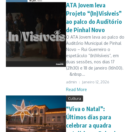
ATA Jovem leva
Projeto “(In)Visíveis”
ao palco do Auditório
de Pinhal Novo
O ATA Jovem leva ao palco do
Auditório Municipal de Pinhal
Novo – Rui Guerreiro o
espetáculo “(In)Visíveis”, em
duas sessões, nos dias 17
(21h30) e 18 de janeiro (16h00).
&nbsp...
admin
Janeiro 12, 2026
Read More
Cultura
“Viva o Natal”:
Últimos dias para
celebrar a quadra