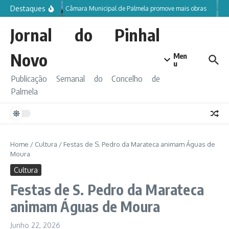
Ir para o conteúdo
Destaques
Câmara Municipal de Palmela promove mais obras
Jornal do Pinhal
Novo
Men
u
Publicação Semanal do Concelho de
Palmela
Home
/
Cultura
/
Festas de S. Pedro da Marateca animam Águas de
Moura
Cultura
Festas de S. Pedro da Marateca
animam Águas de Moura
Junho 22, 2026