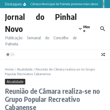
Ir para o conteúdo
Destaques
Câmara Municipal de Palmela promove mais obras
Jornal do Pinhal
Novo
Men
u
Publicação Semanal do Concelho de
Palmela
Home
/
Atualidade
/
Reunião de Câmara realiza-se no Grupo
Popular Recreativo Cabanense
Atualidade
Reunião de Câmara realiza-se no
Grupo Popular Recreativo
Cabanense