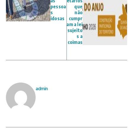
as
etários
pessoa
que
s
não
idosas
cumpr
am a lei
sujeito
s a
coimas
admin