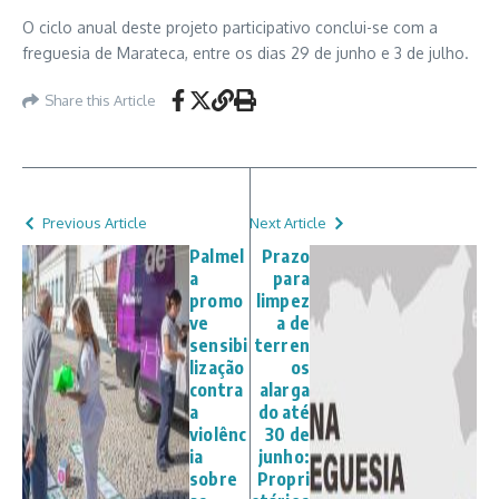
O ciclo anual deste projeto participativo conclui-se com a
freguesia de Marateca, entre os dias 29 de junho e 3 de julho.
Share this Article
Previous Article
Next Article
Palmel
Prazo
a
para
promo
limpez
ve
a de
sensibi
terren
lização
os
contra
alarga
a
do até
violênc
30 de
ia
junho:
sobre
Propri