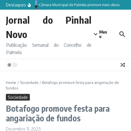
Ir para o conteúdo
Destaques
Câmara Municipal de Palmela promove mais obras
Jornal do Pinhal
Novo
Men
u
Publicação Semanal do Concelho de
Palmela
Home
/
Sociedade
/
Botafogo promove festa para angariação de
fundos
Sociedade
Botafogo promove festa para
angariação de fundos
Dezembro 11, 2025