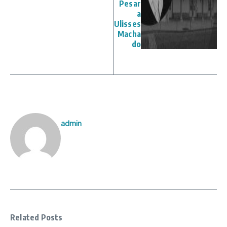
Pesar
a
Ulisses
Macha
do
admin
Related Posts