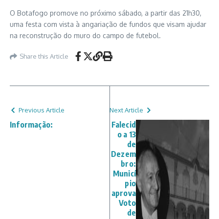
O Botafogo promove no próximo sábado, a partir das 21h30,
uma festa com vista à angariação de fundos que visam ajudar
na reconstrução do muro do campo de futebol.
Share this Article
Previous Article
Next Article
Informação:
Falecid
o a 13
de
Dezem
bro:
Municí
pio
aprova
Voto
de