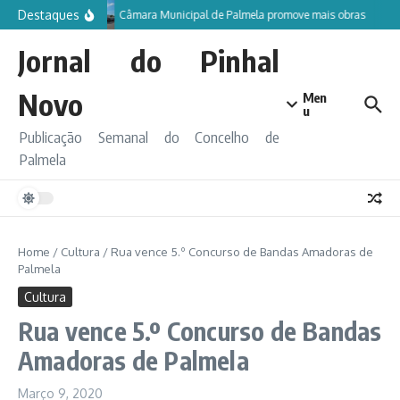
Ir para o conteúdo
Destaques
Câmara Municipal de Palmela promove mais obras
Jornal do Pinhal
Novo
Men
u
Publicação Semanal do Concelho de
Palmela
Home
/
Cultura
/
Rua vence 5.º Concurso de Bandas Amadoras de
Palmela
Cultura
Rua vence 5.º Concurso de Bandas
Amadoras de Palmela
Março 9, 2020