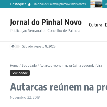
Ir para o conteúdo
Destaques
Câmara Municipal de Palmela promove mais obras
Partic
Jornal do Pinhal Novo
Cultura
Publicação Semanal do Concelho de Palmela
Sábado, Agosto 8, 2026
Home
/
Sociedade
/
Autarcas reúnem na próxima segunda-feira
Sociedade
Autarcas reúnem na pr
Novembro 22, 2019