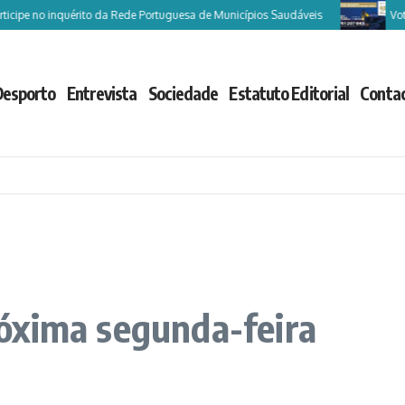
ipe no inquérito da Rede Portuguesa de Municípios Saudáveis
Vote Ca
Desporto
Entrevista
Sociedade
Estatuto Editorial
Conta
óxima segunda-feira