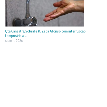
Qta Canastra/Sobral e R. Zeca Afonso com interrupção
temporária a ...
Maio 11, 2026