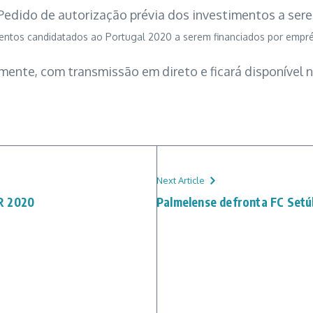
 Pedido
de autorização
prévia dos investimentos a ser
mentos candidatados ao Portugal 2020 a serem financiados por empr
mente, com transmissão em direto e ficará disponível 
Next Article
R 2020
Palmelense defronta FC Setú