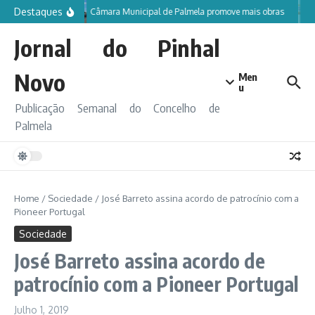
Ir para o conteúdo
Destaques
Câmara Municipal de Palmela promove mais obras
Jornal do Pinhal
Novo
Men
u
Publicação Semanal do Concelho de
Palmela
Home
/
Sociedade
/
José Barreto assina acordo de patrocínio com a
Pioneer Portugal
Sociedade
José Barreto assina acordo de
patrocínio com a Pioneer Portugal
Julho 1, 2019