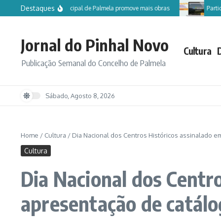
Ir para o conteúdo
Destaques
Câmara Municipal de Palmela promove mais obras
Participe no 
Jornal do Pinhal Novo
Cultura
Publicação Semanal do Concelho de Palmela
Sábado, Agosto 8, 2026
Home
/
Cultura
/
Dia Nacional dos Centros Históricos assinalado 
Cultura
Dia Nacional dos Centr
apresentação de catál