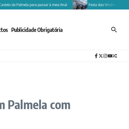
e Palmela para passar à meia final
Festa das Vindimas apresentada n
ctos
Publicidade Obrigatória
em Palmela com