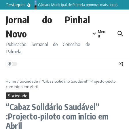
Ir para o conteúdo
Destaques
Câmara Municipal de Palmela promove mais obras
Jornal do Pinhal
Novo
Men
u
Publicação Semanal do Concelho de
Palmela
Home
/
Sociedade
/
“Cabaz Solidário Saudável” :Projecto-piloto
com início em Abril
Sociedade
“Cabaz Solidário Saudável”
:Projecto-piloto com início em
Abril