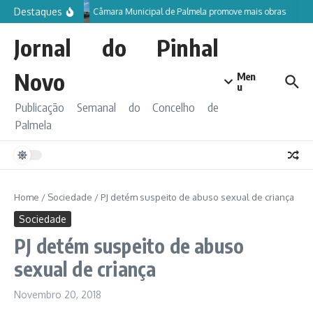
Ir para o conteúdo
Destaques
Câmara Municipal de Palmela promove mais obras
Jornal do Pinhal
Novo
Men
u
Publicação Semanal do Concelho de
Palmela
Home
/
Sociedade
/
PJ detém suspeito de abuso sexual de criança
Sociedade
PJ detém suspeito de abuso
sexual de criança
Novembro 20, 2018