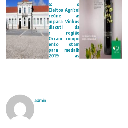
a:
o
Eleitos
Agrícol
reúne
a:
m para
Vinhos
discuti
da
r
região
Orçam
conqui
ento
stam
para
medalh
2019
as
admin