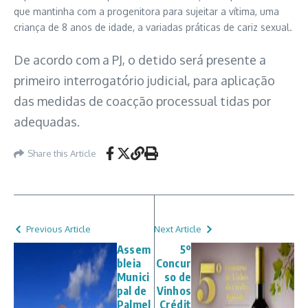
que mantinha com a progenitora para sujeitar a vítima, uma
criança de 8 anos de idade, a variadas práticas de cariz sexual.
De acordo com a PJ, o detido será presente a
primeiro interrogatório judicial, para aplicação
das medidas de coacção processual tidas por
adequadas.
Share this Article
Previous Article
Next Article
Assem
5º
bleia
Concur
Munici
so de
pal de
Vinhos
Palmel
Crédit