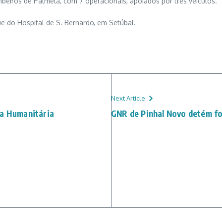
beiros de Palmela, com 7 operacionais, apoiados por três veículos.
ue do Hospital de S. Bernardo, em Setúbal.
Next Article
na Humanitária
GNR de Pinhal Novo detém f