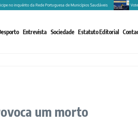
pe no inquérito da Rede Portuguesa de Municípios Saudáveis
Vote Cas
Desporto
Entrevista
Sociedade
Estatuto Editorial
Conta
rovoca um morto