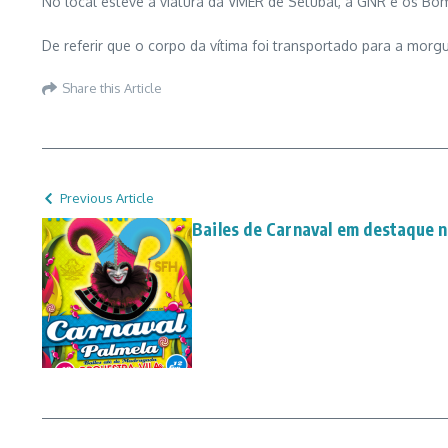
No local esteve a viatura da VMER de Setúbal, a GNR e os Bom
De referir que o corpo da vítima foi transportado para a morg
Share this Article
Previous Article
Bailes de Carnaval em destaque 