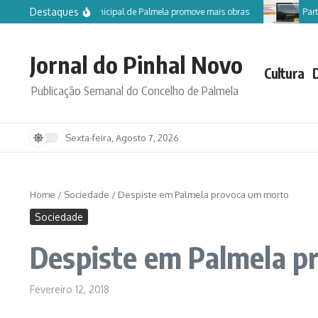
Ir para o conteúdo
Destaques
Câmara Municipal de Palmela promove mais obras
Partici
Jornal do Pinhal Novo
Cultura
Publicação Semanal do Concelho de Palmela
Sexta-feira, Agosto 7, 2026
Home
/
Sociedade
/
Despiste em Palmela provoca um morto
Sociedade
Despiste em Palmela p
Fevereiro 12, 2018