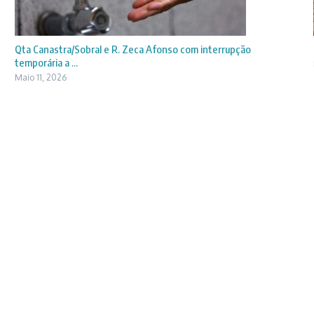
Qta Canastra/Sobral e R. Zeca Afonso com interrupção
temporária a ...
Maio 11, 2026