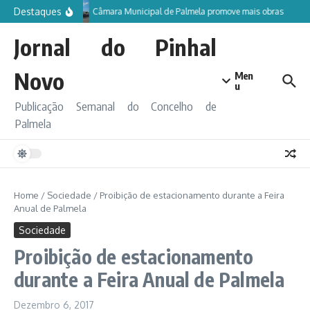
Ir para o conteúdo
Destaques
Câmara Municipal de Palmela promove mais obras
Jornal do Pinhal
Novo
Men
u
Publicação Semanal do Concelho de
Palmela
Home
/
Sociedade
/
Proibição de estacionamento durante a Feira
Anual de Palmela
Sociedade
Proibição de estacionamento
durante a Feira Anual de Palmela
Dezembro 6, 2017