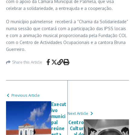
com o apoio da Câmara Municipal de Palmela, que visa
celebrar a solidariedade, a entreajuda e a cooperação.
O município palmelense receberá a “Chama da Solidariedade”
numa sessão que contará com a participação das IPSS locais
e com a animação musical proporcionada pela Fundação COI,
com o Centro de Actividades Ocupacionais e a cantora Bruna
Guerreiro.
Share this Article
Previous Article
Execut
ivo
Next Article
munici
pal
Centro
reúne
Cultur
esta
al do