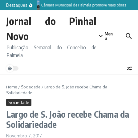
Ir para o conteúdo
Destaques
Câmara Municipal de Palmela promove mais obras
Jornal do Pinhal
Novo
Men
u
Publicação Semanal do Concelho de
Palmela
Home
/
Sociedade
/
Largo de S. João recebe Chama da
Solidariedade
Sociedade
Largo de S. João recebe Chama da
Solidariedade
Novembro 7, 2017