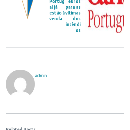
Portug
euros
al já
para as
estão à
vítimas
venda
dos
incêndi
os
admin
Related Posts