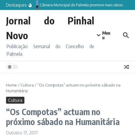
Ir para o conteúdo
Destaques
Câmara Municipal de Palmela promove mais obras
Jornal do Pinhal
Novo
Men
u
Publicação Semanal do Concelho de
Palmela
Home
/
Cultura
/
“Os Compotas” actuam no próximo sábado na
Humanitária
Cultura
“Os Compotas” actuam no
próximo sábado na Humanitária
Outubro 17, 2017