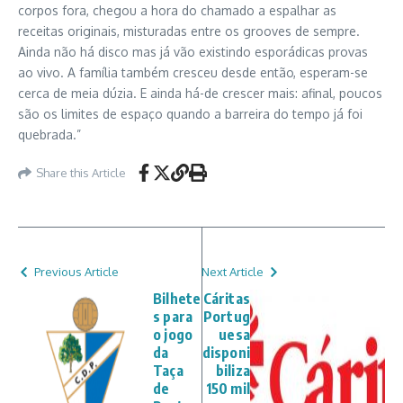
corpos fora, chegou a hora do chamado a espalhar as
receitas originais, misturadas entre os grooves de sempre.
Ainda não há disco mas já vão existindo esporádicas provas
ao vivo. A família também cresceu desde então, esperam-se
cerca de meia dúzia. E ainda há-de crescer mais: afinal, poucos
são os limites de espaço quando a barreira do tempo já foi
quebrada.”
Share this Article
Previous Article
Next Article
Bilhete
Cáritas
s para
Portug
o jogo
uesa
da
disponi
Taça
biliza
de
150 mil