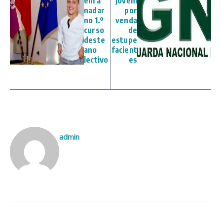
em a
jovem
nadar
por
no 1.º
venda
curso
de
deste
estupe
ano
facient
lectivo
es
admin