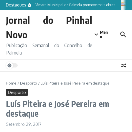
Ir para o conteúdo
Destaques
Câmara Municipal de Palmela promove mais obras
Jornal do Pinhal
Novo
Men
u
Publicação Semanal do Concelho de
Palmela
Home
/
Desporto
/
Luís Piteira e José Pereira em destaque
Desporto
Luís Piteira e José Pereira em
destaque
Setembro 29, 2017