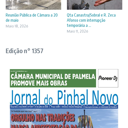
Reunião Pública de Câmara a 20
Qta Canastra/Sobral e R. Zeca
de maio
Afonso com interrupção
temporária a ...
Maio 18, 2026
Maio 11, 2026
Edição n° 1357