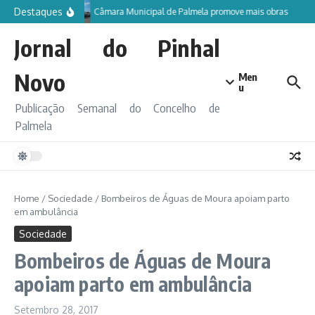
Ir para o conteúdo
Destaques
Câmara Municipal de Palmela promove mais obras
Jornal do Pinhal
Novo
Men
u
Publicação Semanal do Concelho de
Palmela
Home
/
Sociedade
/
Bombeiros de Águas de Moura apoiam parto
em ambulância
Sociedade
Bombeiros de Águas de Moura
apoiam parto em ambulância
Setembro 28, 2017