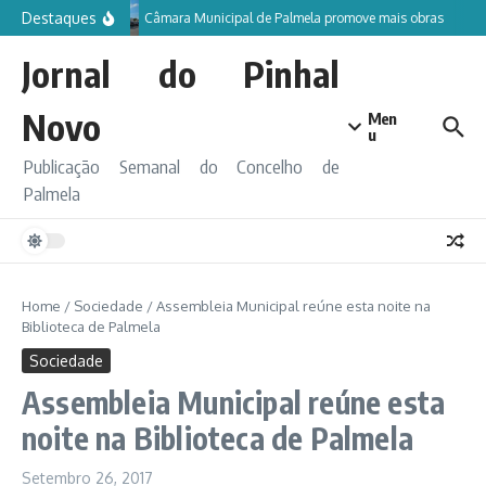
Ir para o conteúdo
Destaques
Câmara Municipal de Palmela promove mais obras
Jornal do Pinhal
Novo
Men
u
Publicação Semanal do Concelho de
Palmela
Home
/
Sociedade
/
Assembleia Municipal reúne esta noite na
Biblioteca de Palmela
Sociedade
Assembleia Municipal reúne esta
noite na Biblioteca de Palmela
Setembro 26, 2017