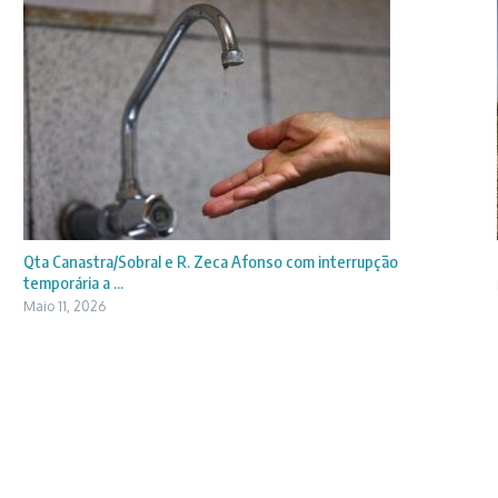
Qta Canastra/Sobral e R. Zeca Afonso com interrupção
temporária a ...
Maio 11, 2026