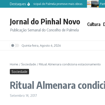
Ir para o conteúdo
Destaques
Câmara Municipal de Palmela promove mais obras
Participe
Jornal do Pinhal Novo
Cultura
Publicação Semanal do Concelho de Palmela
Quinta-feira, Agosto 6, 2026
Home
/
Sociedade
/
Ritual Almenara condiciona estacionamento
Sociedade
Ritual Almenara condi
Setembro 14, 2017