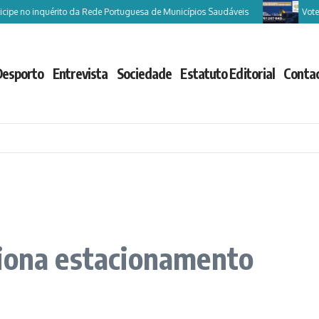
 no inquérito da Rede Portuguesa de Municípios Saudáveis
Vote Cast
Desporto
Entrevista
Sociedade
Estatuto Editorial
Conta
ciona estacionamento