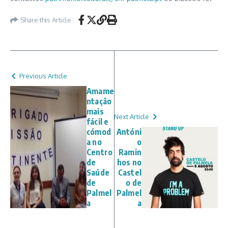
Share this Article
Previous Article
Amame
ntação
mais
Next Article
fácil e
cómod
Antóni
a no
o
Centro
Ramin
de
hos no
Saúde
Castel
de
o de
Palmel
Palmel
a
a