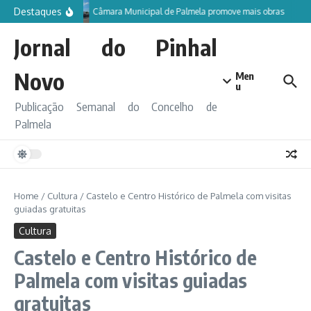
Ir para o conteúdo
Destaques
Câmara Municipal de Palmela promove mais obras
Jornal do Pinhal
Novo
Men
u
Publicação Semanal do Concelho de
Palmela
Home
/
Cultura
/
Castelo e Centro Histórico de Palmela com visitas
guiadas gratuitas
Cultura
Castelo e Centro Histórico de
Palmela com visitas guiadas
gratuitas