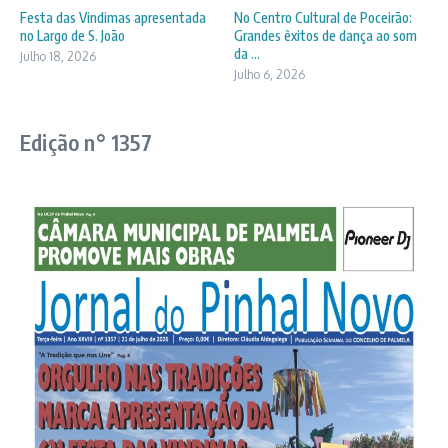
Festa das Vindimas apresentada
No Centro Cultural de Poceirão:
no Largo de S. João
Grandes êxitos de dança ao som
da ...
Julho 18, 2026
Julho 6, 2026
Edição n° 1357