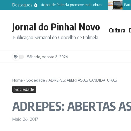
Ir para o conteúdo
Destaques
Câmara Municipal de Palmela promove mais obras
Partici
Jornal do Pinhal Novo
Cultura
Publicação Semanal do Concelho de Palmela
Sábado, Agosto 8, 2026
Home
/
Sociedade
/
ADREPES: ABERTAS AS CANDIDATURAS
Sociedade
ADREPES: ABERTAS A
Maio 26, 2017