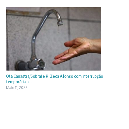
Qta Canastra/Sobral e R. Zeca Afonso com interrupção
temporária a ...
Maio 11, 2026