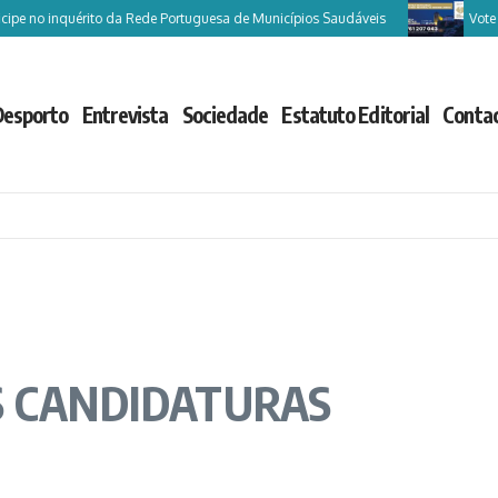
pe no inquérito da Rede Portuguesa de Municípios Saudáveis
Vote Cas
Desporto
Entrevista
Sociedade
Estatuto Editorial
Conta
S CANDIDATURAS