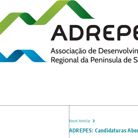
Next Article
ADREPES: Candidaturas Abe