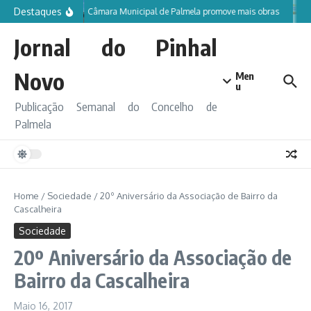
Ir para o conteúdo
Destaques
Câmara Municipal de Palmela promove mais obras
Jornal do Pinhal
Novo
Men
u
Publicação Semanal do Concelho de
Palmela
Home
/
Sociedade
/
20º Aniversário da Associação de Bairro da
Cascalheira
Sociedade
20º Aniversário da Associação de
Bairro da Cascalheira
Maio 16, 2017