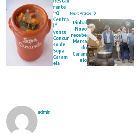
Restau
rante
“O
Next Article
Centra
Pinhal
l”
Novo
vence
recebe
Concur
Merca
so de
do
Sopa
Caram
Caram
elo
ela
admin