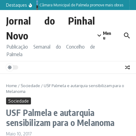
Ir para o conteúdo
Destaques
Câmara Municipal de Palmela promove mais obras
Jornal do Pinhal
Novo
Men
u
Publicação Semanal do Concelho de
Palmela
Home
/
Sociedade
/
USF Palmela e autarquia sensibilizam para o
Melanoma
Sociedade
USF Palmela e autarquia
sensibilizam para o Melanoma
Maio 10, 2017