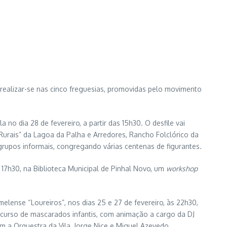
 realizar-se nas cinco freguesias, promovidas pelo movimento
o dia 28 de fevereiro, a partir das 15h30. O desfile vai
Rurais” da Lagoa da Palha e Arredores, Rancho Folclórico da
grupos informais, congregando várias centenas de figurantes.
 17h30, na Biblioteca Municipal de Pinhal Novo, um
workshop
lense “Loureiros”, nos dias 25 e 27 de fevereiro, às 22h30,
concurso de mascarados infantis, com animação a cargo da DJ
m a Orquestra da Vila, Jorge Nice e Miguel Azevedo.