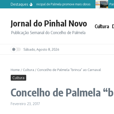
Ir para o conteúdo
Destaques
Câmara Municipal de Palmela promove mais obras
Partici
Jornal do Pinhal Novo
Cultura
Publicação Semanal do Concelho de Palmela
Sábado, Agosto 8, 2026
Home
/
Cultura
/
Concelho de Palmela “brinca” ao Carnaval
Cultura
Concelho de Palmela “b
Fevereiro 23, 2017