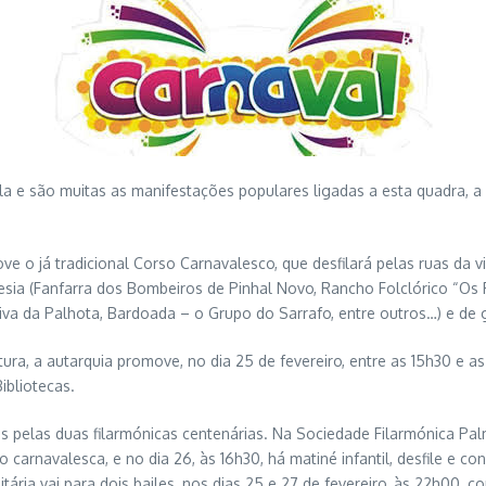
la e são muitas as manifestações populares ligadas a esta quadra, a
já tradicional Corso Carnavalesco, que desfilará pelas ruas da vila n
sia (Fanfarra dos Bombeiros de Pinhal Novo, Rancho Folclórico “Os 
va da Palhota, Bardoada – o Grupo do Sarrafo, entre outros…) e de 
ura, a autarquia promove, no dia 25 de fevereiro, entre as 15h30 e as
ibliotecas.
 pelas duas filarmónicas centenárias. Na Sociedade Filarmónica Palme
carnavalesca, e no dia 26, às 16h30, há matiné infantil, desfile e 
ia vai para dois bailes, nos dias 25 e 27 de fevereiro, às 22h00, co