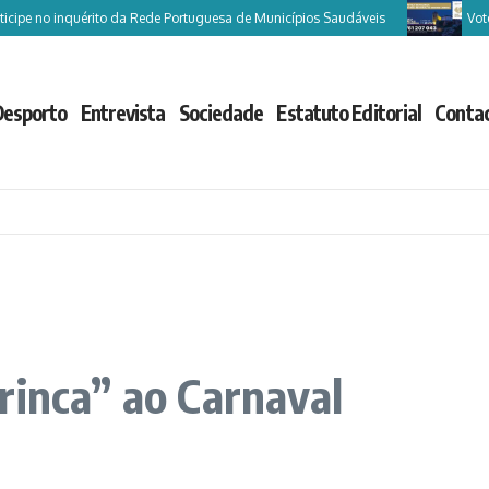
pe no inquérito da Rede Portuguesa de Municípios Saudáveis
Vote Cas
Desporto
Entrevista
Sociedade
Estatuto Editorial
Conta
rinca” ao Carnaval