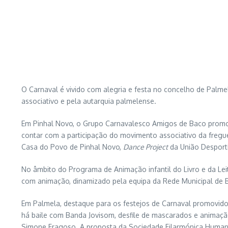
O Carnaval é vivido com alegria e festa no concelho de Palme
associativo e pela autarquia palmelense.
Em Pinhal Novo, o Grupo Carnavalesco Amigos de Baco promove o 
contar com a participação do movimento associativo da fregue
Casa do Povo de Pinhal Novo,
Dance Project
da União Desporti
No âmbito do Programa de Animação infantil do Livro e da Leit
com animação, dinamizado pela equipa da Rede Municipal de B
Em Palmela, destaque para os festejos de Carnaval promovidos
há baile com Banda Jovisom, desfile de mascarados e animação 
Simone Fragoso. A proposta da Sociedade Filarmónica Humanitár