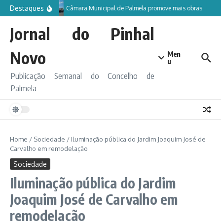
Ir para o conteúdo
Destaques
Câmara Municipal de Palmela promove mais obras
Jornal do Pinhal
Novo
Men
u
Publicação Semanal do Concelho de
Palmela
Home
/
Sociedade
/
Iluminação pública do Jardim Joaquim José de
Carvalho em remodelação
Sociedade
Iluminação pública do Jardim
Joaquim José de Carvalho em
remodelação