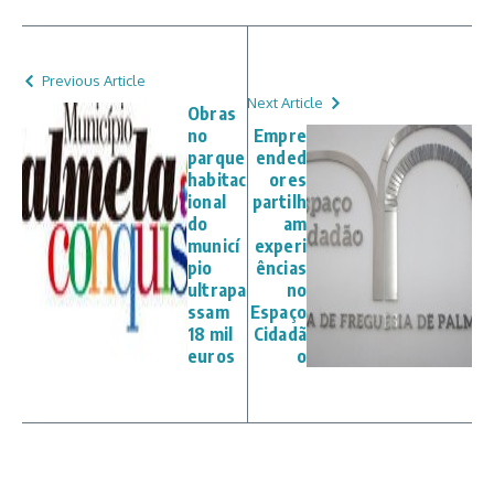
Previous Article
Next Article
Obras
no
Empre
parque
ended
habitac
ores
ional
partilh
do
am
municí
experi
pio
ências
ultrapa
no
ssam
Espaço
18 mil
Cidadã
euros
o