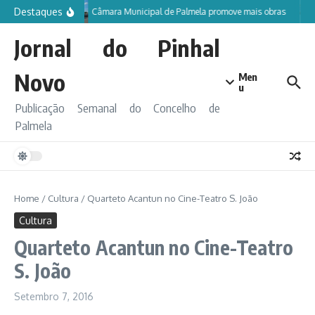
Ir para o conteúdo
Destaques
Câmara Municipal de Palmela promove mais obras
Jornal do Pinhal
Novo
Men
u
Publicação Semanal do Concelho de
Palmela
Home
/
Cultura
/
Quarteto Acantun no Cine-Teatro S. João
Cultura
Quarteto Acantun no Cine-Teatro
S. João
Setembro 7, 2016