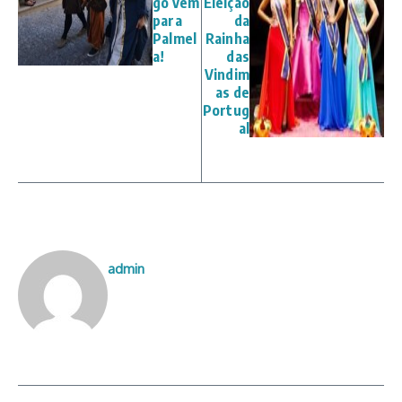
go vem
Eleição
para
da
Palmel
Rainha
a!
das
Vindim
as de
Portug
al
admin