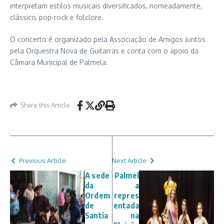
interpretam estilos musicais diversificados, nomeadamente,
clássico, pop-rock e folclore.
O concerto é organizado pela Associação de Amigos Juntos
pela Orquestra Nova de Guitarras e conta com o apoio da
Câmara Municipal de Palmela.
Share this Article
Previous Article
Next Article
A sede
Palmel
da
a
Ordem
repres
de
entada
Santia
na