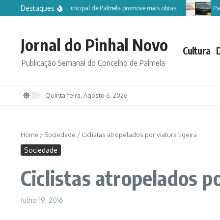
Ir para o conteúdo
Destaques
Câmara Municipal de Palmela promove mais obras
Partici
Jornal do Pinhal Novo
Cultura
Publicação Semanal do Concelho de Palmela
Quinta-feira, Agosto 6, 2026
Home
/
Sociedade
/
Ciclistas atropelados por viatura ligeira
Sociedade
Ciclistas atropelados po
Julho 19, 2016