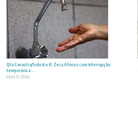
Qta Canastra/Sobral e R. Zeca Afonso com interrupção
temporária a ...
Maio 11, 2026