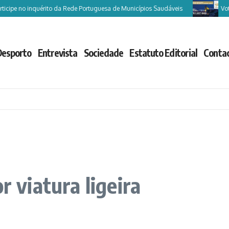
pe no inquérito da Rede Portuguesa de Municípios Saudáveis
Vote Ca
Desporto
Entrevista
Sociedade
Estatuto Editorial
Conta
r viatura ligeira