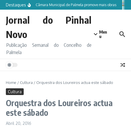
Ir para o conteúdo
Destaques
Câmara Municipal de Palmela promove mais obras
Jornal do Pinhal
Novo
Men
u
Publicação Semanal do Concelho de
Palmela
Home
/
Cultura
/
Orquestra dos Loureiros actua este sábado
Cultura
Orquestra dos Loureiros actua
este sábado
Abril 20, 2016