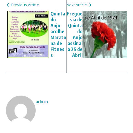
Previous Article
Next Article
Quinta
Fregue
do
sia de
Anjo
Quinta
acolhe
do
Marato
Anjo
na de
assinal
Fitnes
a 25 de
s
Abril
admin