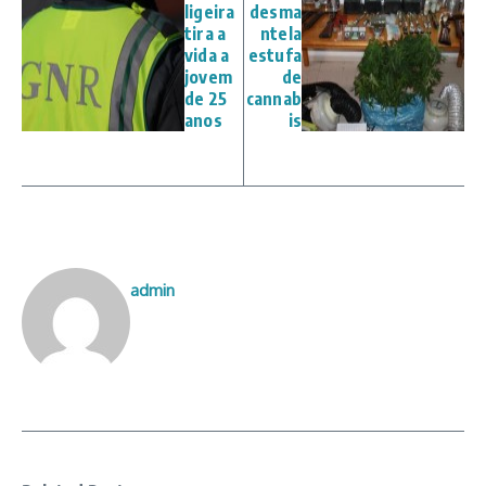
ligeira
desma
tira a
ntela
vida a
estufa
jovem
de
de 25
cannab
anos
is
admin