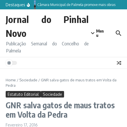
Ir para o conteúdo
Destaques
Câmara Municipal de Palmela promove mais obras
Jornal do Pinhal
Novo
Men
u
Publicação Semanal do Concelho de
Palmela
Home
/
Sociedade
/
GNR salva gatos de maus tratos em Volta da
Pedra
Estatuto Editorial
Sociedade
GNR salva gatos de maus tratos
em Volta da Pedra
Fevereiro 17, 2016