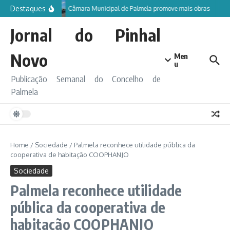
Ir para o conteúdo
Destaques
Câmara Municipal de Palmela promove mais obras
Jornal do Pinhal
Novo
Men
u
Publicação Semanal do Concelho de
Palmela
Home
/
Sociedade
/
Palmela reconhece utilidade pública da
cooperativa de habitação COOPHANJO
Sociedade
Palmela reconhece utilidade
pública da cooperativa de
habitação COOPHANJO