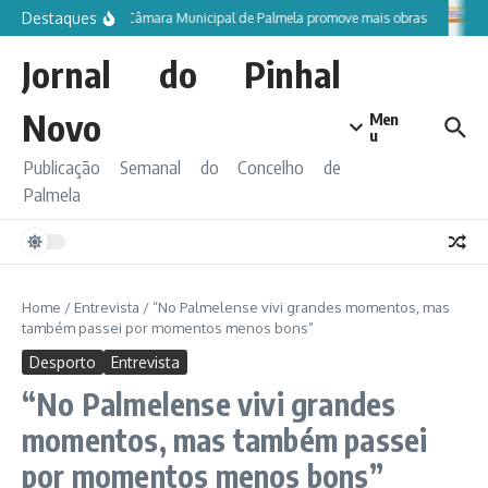
Ir para o conteúdo
Destaques
Câmara Municipal de Palmela promove mais obras
Jornal do Pinhal
Novo
Men
u
Publicação Semanal do Concelho de
Palmela
Home
/
Entrevista
/
“No Palmelense vivi grandes momentos, mas
também passei por momentos menos bons”
Desporto
Entrevista
“No Palmelense vivi grandes
momentos, mas também passei
por momentos menos bons”