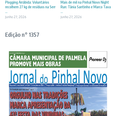
Plogging Arrábida: Voluntários
Mais de mil na Pinhal Novo Night
recolhem 27 kg de resíduos na Serr
Run: Tânia Santinho e Marco Tava
...
...
Junho 27, 2026
Junho 27, 2026
Edição n° 1357