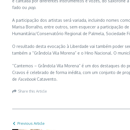
e cantada por diferentes instrumentos e vozes, do saxofone à 
fado ou
pop
.
A participação dos artistas será variada, incluindo nomes co
Marisa Borralho, entre outros, sem esquecer a participação de
Humanitária/Conservatório Regional de Palmela, Sociedade Fil
O resultado desta evocação à Liberdade vai também poder ser o
também a “Grândola Vila Morena” e o Hino Nacional. O municíp
“Cantemos – Grândola Vila Morena” é um dos destaques do pro
Cravos é celebrado de forma inédita, com um conjunto de pro
de
Facebook
Catavento.
Share this Article
Previous Article