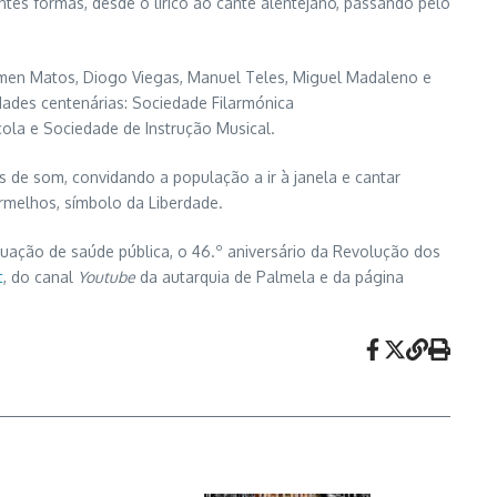
ntes formas, desde o lírico ao cante alentejano, passando pelo
Cármen Matos, Diogo Viegas, Manuel Teles, Miguel Madaleno e
idades centenárias: Sociedade Filarmónica
ola e Sociedade de Instrução Musical.
s de som, convidando a população a ir à janela e cantar
rmelhos, símbolo da Liberdade.
ação de saúde pública, o 46.º aniversário da Revolução dos
t
, do canal
Youtube
da autarquia de Palmela e da página