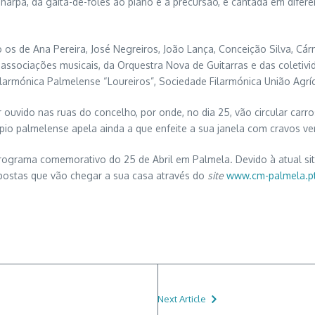
harpa, da gaita-de-foles ao piano e à precursão, e cantada em difere
mo os de Ana Pereira, José Negreiros, João Lança, Conceição Silva, 
 associações musicais, da Orquestra Nova de Guitarras e das coletiv
armónica Palmelense “Loureiros”, Sociedade Filarmónica União Agríc
uvido nas ruas do concelho, por onde, no dia 25, vão circular carro
io palmelense apela ainda a que enfeite a sua janela com cravos ve
grama comemorativo do 25 de Abril em Palmela. Devido à atual situ
postas que vão chegar a sua casa através do
site
www.cm-palmela.p
Next Article