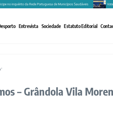
e no inquérito da Rede Portuguesa de Municípios Saudáveis
Vote Cas
Desporto
Entrevista
Sociedade
Estatuto Editorial
Conta
a”
emos – Grândola Vila More