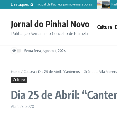
Ir para o conteúdo
Destaques
Câmara Municipal de Palmela promove mais obras
Particip
Jornal do Pinhal Novo
Cultura
Publicação Semanal do Concelho de Palmela
Sexta-feira, Agosto 7, 2026
Home
/
Cultura
/
Dia 25 de Abril: “Cantemos – Grândola Vila Moren
Cultura
Dia 25 de Abril: “Cant
Abril 23, 2020